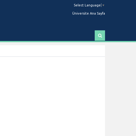
Select Language
▼
Üniversite Ana Sayfa
A
r
a