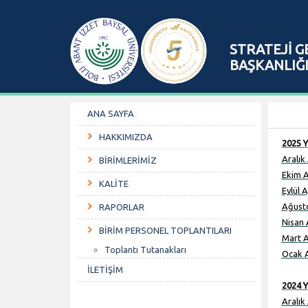
STRATEJİ G
BAŞKANLIĞ
ANA SAYFA
HAKKIMIZDA
2025 Y
Aralık
BİRİMLERİMİZ
Ekim
A
KALİTE
Eylül
Ay
Ağust
RAPORLAR
Nisan 
BİRİM PERSONEL TOPLANTILARI
Mart A
Toplantı Tutanakları
Ocak A
İLETİŞİM
2024 Y
Aralık