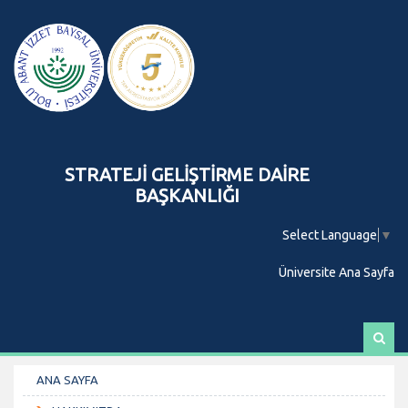
STRATEJİ GELİŞTİRME DAİRE
BAŞKANLIĞI
Select Language
▼
Üniversite Ana Sayfa
A
r
a
ANA SAYFA