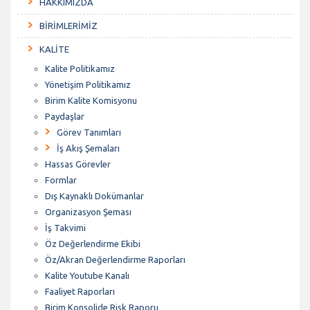
HAKKIMIZDA
BİRİMLERİMİZ
KALİTE
Kalite Politikamız
Yönetişim Politikamız
Birim Kalite Komisyonu
Paydaşlar
Görev Tanımları
İş Akış Şemaları
Hassas Görevler
Formlar
Dış Kaynaklı Dokümanlar
Organizasyon Şeması
İş Takvimi
Öz Değerlendirme Ekibi
Öz/Akran Değerlendirme Raporları
Kalite Youtube Kanalı
Faaliyet Raporları
Birim Konsolide Risk Raporu