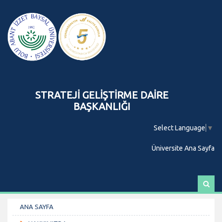
STRATEJİ GELİŞTİRME DAİRE
BAŞKANLIĞI
Select Language
▼
Üniversite Ana Sayfa
A
r
a
ANA SAYFA