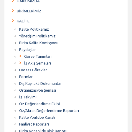
HAKKIMIZDA
BİRİMLERİMİZ
KALİTE
Kalite Politikamız
Yönetişim Politikamız
Birim Kalite Komisyonu
Paydaşlar
Görev Tanımları
İş Akış Şemaları
Hassas Görevler
Formlar
Dış Kaynaklı Dokümanlar
Organizasyon Şeması
İş Takvimi
Öz Değerlendirme Ekibi
Öz/Akran Değerlendirme Raporları
Kalite Youtube Kanalı
Faaliyet Raporları
Birim Konsolide Risk Raporu