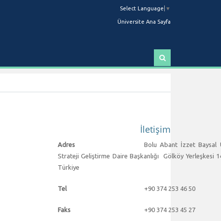
Select Language
▼
Üniversite Ana Sayfa
A
r
a
İletişim
Adres
Bolu Abant İzzet Baysal Ü
Strateji Geliştirme Daire Başkanlığı
Gölköy Yerleşkesi 1
Türkiye
Tel
+90 374
253 46 50
Faks
+90 374
253 45 27