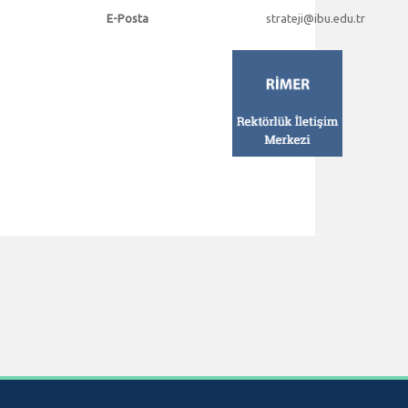
E-Posta
strateji
@ibu.edu.tr