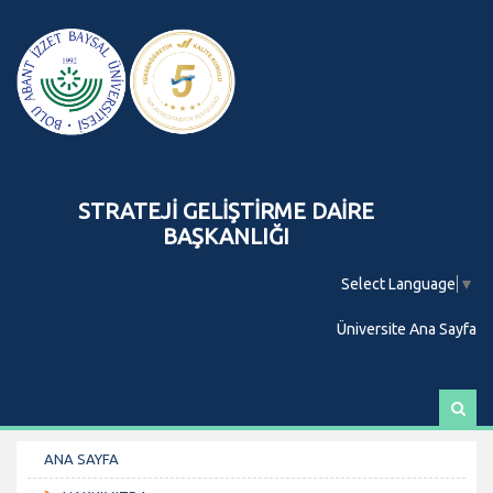
STRATEJİ GELİŞTİRME DAİRE
BAŞKANLIĞI
Select Language
▼
Üniversite Ana Sayfa
A
r
a
ANA SAYFA