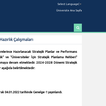
Select Language
▼
Üniversite Ana Sayfa
A
r
a
azırlık Çalışmaları
elerince Hazırlanacak Stratejik Planlar ve Performans
k" ve "Üniversiteler İçin Stratejik Planlama Rehberi"
anmaya devam etmektedir.
2024-2028 Dönemi Stratejik
r aşağıda belirtilmektedir:
arak 04.01.2022 tarihinde Genelge-1 yayınlandı.