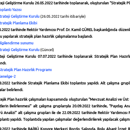
teji Geliştirme Kurulu 26.05.2022 tarihinde toplanarak, oluşturulan “Stratejik P
oplantı Yazısı
trateji Geliştirme Kurulu
(26.05.2022 tarihi itibariyle)
tratejik Planlama Ekibi
6.2022 tarihinde Rektör Yardımcısı Prof. Dr. Kamil GÜREL başkanlığında düzenl
 yapılarak stratejik plan hazırlık çalışmalarına başlandı
.
ilgilendirme sunumu
trateji Geliştirme Kurulu
(Güncel)
teji Geliştirme Kurulu
07.07.2022 tarihinde toplanarak Stratejik Plan Hazır
ndı.
Stratejik Plan Hazırlık Programı
Genelge-2
8.2022 tarihinde Stratejik Planlama Ekibi toplantısı yapıldı. Alt çalışma grupla
lar belirlendi.
tejik Plan hazırlık çalışmaları kapsamında oluşturulan “Mevzuat Analizi ve Üst Po
lerin Belirlenmesi” alt çalışma gruplarıyla 20.09.2022 tarihinde, “Paydaş An
ü Analizi” alt çalışma grupları ile de 22.09.2022 tarihinde Rektör Yardımcısı 
oplantı yapıldı. Toplantıda yapılan çalışmalar değerlendirilerek yapılacak çalışma
9.2022 tarihinde BAİBÜ Kongre Merkezi Bordo Salonda, Bolu Abant İzzet Ba