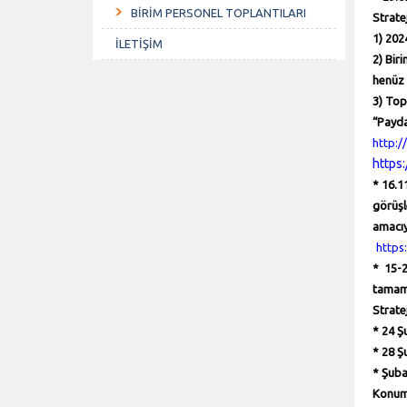
BİRİM PERSONEL TOPLANTILARI
Strate
1) 202
İLETİŞİM
2) Bir
henüz 
3) Top
“
Payda
http:/
https:
* 16.1
görüşl
amacıyl
https:
* 15-2
tamaml
Strate
* 24 Ş
* 28 Ş
* Şuba
Konum,