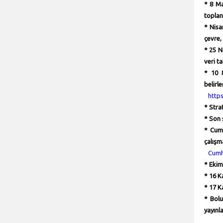
* 8 Ma
toplant
* Nisa
çevre,
* 25 N
veri ta
* 10 M
belirle
https
* Stra
* Son 
* Cumh
çalışma
Cumh
* Ekim 
* 16 K
* 17 K
* Bolu
yayınl