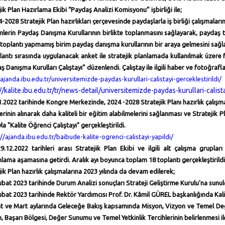
jik Plan Hazırlama Ekibi “Paydaş Analizi Komisyonu” işbirliği ile;
4-2028 Stratejik Plan hazırlıkları çerçevesinde paydaşlarla iş birliği çalışmaları
imlerin Paydaş Danışma Kurullarının birlikte toplanmasını sağlayarak, paydaş t
toplantı yapmamış birim paydaş danışma kurullarının bir araya gelmesini sağ
lantı sırasında uygulanacak anket ile stratejik planlamada kullanılmak üzere
ş Danışma Kurulları Çalıştayı
” düzenlendi.
Çalıştay ile ilgili haber ve fotoğrafl
/ajanda.ibu.edu.tr/universitemizde-paydas-kurullari-calistayi-gerceklestirildi/
//kalite.ibu.edu.tr/tr/news-detail/universitemizde-paydas-kurullari-calist
1.2022 tarihinde Kongre Merkezinde, 2024 -2028 Stratejik Planı hazırlık çalış
erinin alınarak daha kaliteli bir eğitim alabilmelerini sağlanması ve Stratejik
a "Kalite Öğrenci Çalıştayı" gerçekleştirildi.
//ajanda.ibu.edu.tr/baibude-kalite-ogrenci-calistayi-yapildi/
9.12.2022 tarihleri arası Stratejik Plan Ekibi ve ilgili alt çalışma gruplar
ama aşamasına getirdi. Aralık ayı boyunca toplam 18 toplantı gerçekleştirildi
jik Plan hazırlık çalışmalarına 2023 yılında da devam edilerek;
ubat 2023 tarihinde Durum Analizi sonuçları Strateji Geliştirme Kurulu'na sunul
ubat 2023 tarihinde Rektör Yardımcısı Prof. Dr. Kâmil GÜREL başkanlığında Kalite
t ve Mart aylarında Geleceğe Bakış kapsamında Misyon, Vizyon ve Temel Değe
 Başarı Bölgesi, Değer Sunumu ve Temel Yetkinlik Tercihlerinin belirlenmesi ile i