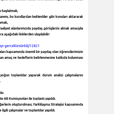
nı başlatmak,
anımı, bu kurullardan beklentiler gibi konuları aktararak
lamak,
 faaliyet alanlarımızda paydaş görüşlerini almak
amacıyla
ara aşağıdaki linklerden ulaşılabilir:
ayi-gerceklestirildi/12821
maları kapsamında önemli bir paydaş olan öğrencilerimizin
 Plan amaç ve hedeflerin belirlenmesine katkıda bulunması
ı yoğun toplantılar yaparak durum analizi çalışmalarını
.
du.
 Alt Komisyonları ile toplantı yapıldı.
rlerin oluşturulması; Farklılaşma Stratejisi kapsamında
lgili çalışmalar ve toplantılar yapıldı.