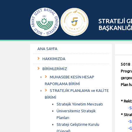
STRATEJİ G
BAŞKANLIĞ
ANA SAYFA
HAKKIMIZDA
5018 s
BİRİMLERİMİZ
Progra
MUHASEBE KESİN HESAP
çerçev
RAPORLAMA BİRİMİ
Plan h
STRATEJİK PLANLAMA ve KALİTE
BİRİMİ
* Rekt
Stratejik Yönetim Mevzuatı
-
S
Üniversitemiz Stratejik
* Stra
Planları
-
S
Strateji Geliştirme Kurulu
-
G
(Güncel)