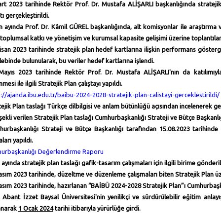
rt 2023 tarihinde Rektör Prof. Dr. Mustafa ALİŞARLI başkanlığında stratejik
ı gerçekleştirildi.
n ayında Prof. Dr. Kâmil GÜREL başkanlığında, alt komisyonlar ile araştırma v
 toplumsal katkı ve yönetişim ve kurumsal kapasite gelişimi üzerine toplantıla
isan 2023 tarihinde stratejik plan hedef kartlarına ilişkin performans gösterge
lebinde bulunularak, bu veriler hedef kartlarına işlendi.
ayıs 2023 tarihinde Rektör Prof. Dr. Mustafa ALİŞARLI'nın da katılımıyl
nmesi ile ilgili Stratejik Plan çalıştayı yapıldı.
://ajanda.ibu.edu.tr/baibu-2024-2028-stratejik-plan-calistayi-gerceklestirildi/
tejik Plan taslağı Türkçe dilbilgisi ve anlam bütünlüğü açısından incelenerek ge
şekli verilen Stratejik Plan taslağı Cumhurbaşkanlığı Strateji ve Bütçe Başkanl
urbaşkanlığı Strateji ve Bütçe Başkanlığı tarafından 15.08.2023 tarihin
ları yapıldı.
urbaşkanlığı Değerlendirme Raporu
ayında stratejik plan taslağı gafik-tasarım çalışmaları için ilgili birime gönderil
asım 2023 tarihinde, düzeltme ve düzenleme çalışmaları biten Stratejik Plan üze
asım 2023 tarihinde, hazırlanan “BAİBÜ 2024-2028 Stratejik Plan”ı Cumhurbaşka
 Abant İzzet Baysal Üniversitesi'nin yenilikçi ve sürdürülebilir eğitim anlay
anarak
1 Ocak 2024
tarihi itibarıyla yürürlüğe girdi.