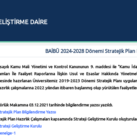
ELİŞTİRME DAİRE
I
BAİBÜ 2024-2028 Dönemi Stratejik Plan H
ayılı Kamu Mali Yönetimi ve Kontrol Kanununun 9. maddesi ile "Kamu İdar
mları İle Faaliyet Raporlarına İlişkin Usul ve Esaslar Hakkında Yönetmeli
esinde hazırlanan Üniversitemiz 2019-2023 Dönemi Stratejik Planı uygul
azırlık çalışmalarına 2022 yılından itibaren başlanmış olup yürütülen faaliyetle
örlük Makamına 03.12.2021 tarihinde bilgilendirme yazısı yazıldı.
tratejik Plan Bilgilendirme Yazısı
tejik Plan Hazırlık Çalışmaları kapsamında Strateji Geliştirme Kurulu oluşturul
trateji Geliştirme Kurulu
enelge-1