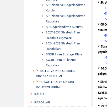
* Stra
SP İzleme ve Değerlendirme
-
T
Kurulu
-
S
SP İzleme ve Değerlendirme
-
S
Raporları
* 08.0
SP Değerlendirme Sunumu
sunumu
2027-2031 Stratejik Plan
-
B
Hazırlık Çalışmaları
-
S
2024-2028 Stratejik Plan
* Stra
Hazırlıkları
yayınla
SGDB Birim Stratejik Planı
-
SGDB Birim SP İzleme
-
Raporları
* 16.0
BÜTÇE ve PERFORMANS
çalışma
PROGRAMI BİRİMİ
İÇ KONTROL ve ÖN MALİ
* Stra
KONTROL BİRİMİ
Hizmet
Sektör
KALİTE
ayrı t
RAPORLAR
* 29.0