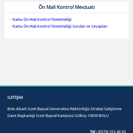
Ön Mali Kontrol Mevzuatı
-
Kamu Ön Mali Kontrol Yönetmeliği
- Kamu Ön Mali Kontrol Yönetmeliği Sorular ve Cevapları
İLETIŞIM
Bolu Abant İzzet Baysal Üniversitesi Rektörlüğü Strateji Geliştirme
Daire Başkanlığı İzzet Baysal Kampüsü Gölköy 14030 BOLU
Tel :
(0374) 253 46 50