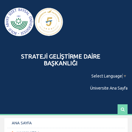
STRATEJİ GELİŞTİRME DAİRE
BAŞKANLIĞI
Select Language
▼
Üniversite Ana Sayfa
A
r
a
ANA SAYFA