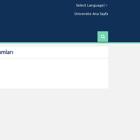
Select Language
▼
Üniversite Ana Sayfa
A
r
a
ımları