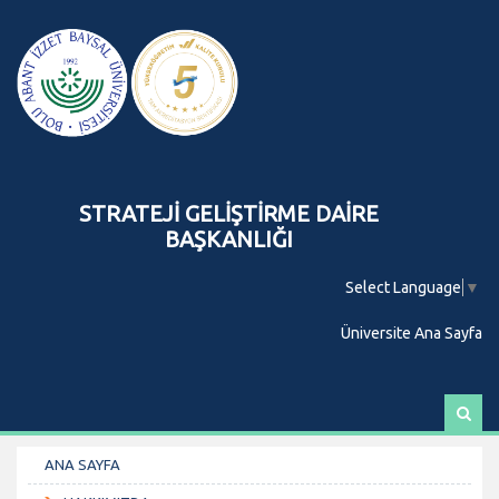
STRATEJİ GELİŞTİRME DAİRE
BAŞKANLIĞI
Select Language
▼
Üniversite Ana Sayfa
A
r
a
ANA SAYFA