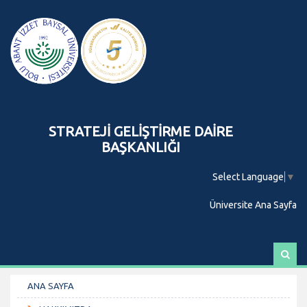
STRATEJİ GELİŞTİRME DAİRE
BAŞKANLIĞI
Select Language
▼
Üniversite Ana Sayfa
A
r
a
ANA SAYFA